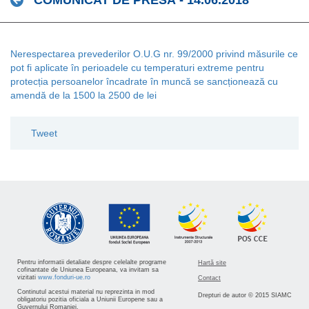
COMUNICAT DE PRESĂ - 14.06.2018
Nerespectarea prevederilor O.U.G nr. 99/2000 privind măsurile ce
pot fi aplicate în perioadele cu temperaturi extreme pentru
protecția persoanelor încadrate în muncă se sancționează cu
amendă de la 1500 la 2500 de lei
Tweet
Pentru informatii detaliate despre celelalte programe
Hartă site
cofinantate de Uniunea Europeana, va invitam sa
vizitati
www.fonduri-ue.ro
Contact
Continutul acestui material nu reprezinta in mod
Drepturi de autor © 2015 SIAMC
obligatoriu pozitia oficiala a Uniunii Europene sau a
Guvernului Romaniei.