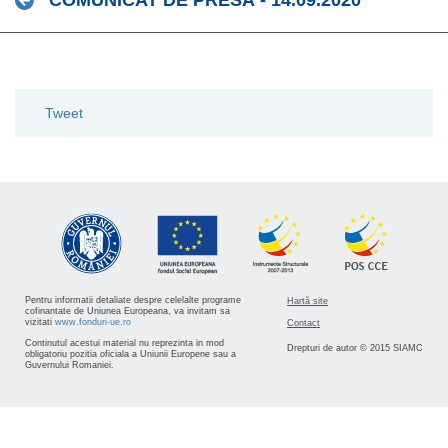
COMUNICAT DE PRESĂ - 14.09.2020
Tweet
Pentru informatii detaliate despre celelalte programe
Hartă site
cofinantate de Uniunea Europeana, va invitam sa
vizitati
www.fonduri-ue.ro
Contact
Continutul acestui material nu reprezinta in mod
Drepturi de autor © 2015 SIAMC
obligatoriu pozitia oficiala a Uniunii Europene sau a
Guvernului Romaniei.