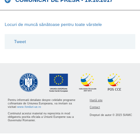
COMUNICAT DE PRESĂ - 19.10.2017
Locuri de muncă sănătoase pentru toate vârstele
Tweet
Pentru informatii detaliate despre celelalte programe
Hartă site
cofinantate de Uniunea Europeana, va invitam sa
vizitati
www.fonduri-ue.ro
Contact
Continutul acestui material nu reprezinta in mod
Drepturi de autor © 2015 SIAMC
obligatoriu pozitia oficiala a Uniunii Europene sau a
Guvernului Romaniei.