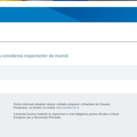
 consilierea inspectorilor de muncă
Pentru informatii detaliate despre celelalte programe cofinantate de Uniunea
Europeana, va invitam sa vizitati
www.fonduri-ue.ro
Continutul acestui material nu reprezinta in mod obligatoriu pozitia oficiala a Uniunii
Europene sau a Guvernului Romaniei.