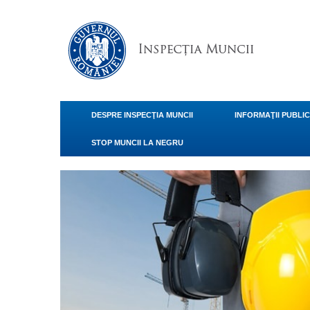
DESPRE INSPECŢIA MUNCII
INFORMAŢII PUBLI
STOP MUNCII LA NEGRU