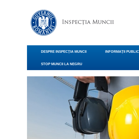
DESPRE INSPECŢIA MUNCII
INFORMAŢII PUBLI
STOP MUNCII LA NEGRU