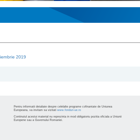
noiembrie 2019
Pentru informatii detaliate despre celelalte programe cofinantate de Uniunea
Europeana, va invitam sa vizitati
www.fonduri-ue.ro
Continutul acestui material nu reprezinta in mod obligatoriu pozitia oficiala a Uniunii
Europene sau a Guvernului Romaniei.