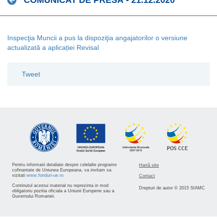
COMUNICAT DE PRESĂ - 21.12.2020
Inspecţia Muncii a pus la dispoziţia angajatorilor o versiune
actualizată a aplicației Revisal
Tweet
Pentru informatii detaliate despre celelalte programe
Hartă site
cofinantate de Uniunea Europeana, va invitam sa
vizitati
www.fonduri-ue.ro
Contact
Continutul acestui material nu reprezinta in mod
Drepturi de autor © 2015 SIAMC
obligatoriu pozitia oficiala a Uniunii Europene sau a
Guvernului Romaniei.