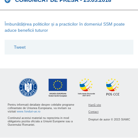
COMUNICAT DE PRESĂ - 25.05.2018
Îmbunătățirea politicilor și a practicilor în domeniul SSM poate
aduce beneficii tuturor
Tweet
Pentru informatii detaliate despre celelalte programe
Hartă site
cofinantate de Uniunea Europeana, va invitam sa
vizitati
www.fonduri-ue.ro
Contact
Continutul acestui material nu reprezinta in mod
Drepturi de autor © 2015 SIAMC
obligatoriu pozitia oficiala a Uniunii Europene sau a
Guvernului Romaniei.