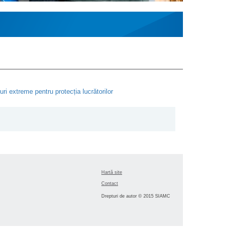
ri extreme pentru protecția lucrătorilor
Hartă site
Contact
Drepturi de autor © 2015 SIAMC