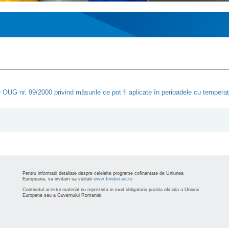
r OUG nr. 99/2000 privind măsurile ce pot fi aplicate în perioadele cu temperatu
Pentru informatii detaliate despre celelalte programe cofinantate de Uniunea
Europeana, va invitam sa vizitati
www.fonduri-ue.ro
Continutul acestui material nu reprezinta in mod obligatoriu pozitia oficiala a Uniunii
Europene sau a Guvernului Romaniei.