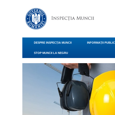
DESPRE INSPECŢIA MUNCII
INFORMAŢII PUBLI
STOP MUNCII LA NEGRU