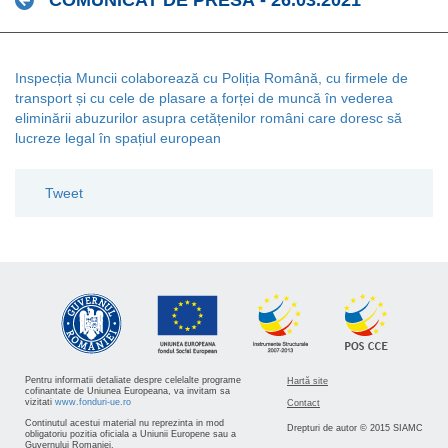
COMUNICAT DE PRESĂ - 26.03.2021
Inspecția Muncii colaborează cu Poliția Română, cu firmele de
transport și cu cele de plasare a forței de muncă în vederea
eliminării abuzurilor asupra cetățenilor români care doresc să
lucreze legal în spațiul european
Tweet
Pentru informatii detaliate despre celelalte programe
Hartă site
cofinantate de Uniunea Europeana, va invitam sa
vizitati
www.fonduri-ue.ro
Contact
Continutul acestui material nu reprezinta in mod
Drepturi de autor © 2015 SIAMC
obligatoriu pozitia oficiala a Uniunii Europene sau a
Guvernului Romaniei.