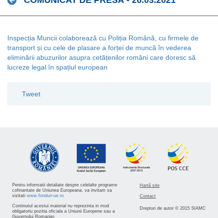
COMUNICAT DE PRESĂ - 26.03.2021
Inspecția Muncii colaborează cu Poliția Română, cu firmele de
transport și cu cele de plasare a forței de muncă în vederea
eliminării abuzurilor asupra cetățenilor români care doresc să
lucreze legal în spațiul european
Tweet
Pentru informatii detaliate despre celelalte programe
Hartă site
cofinantate de Uniunea Europeana, va invitam sa
vizitati
www.fonduri-ue.ro
Contact
Continutul acestui material nu reprezinta in mod
Drepturi de autor © 2015 SIAMC
obligatoriu pozitia oficiala a Uniunii Europene sau a
Guvernului Romaniei.