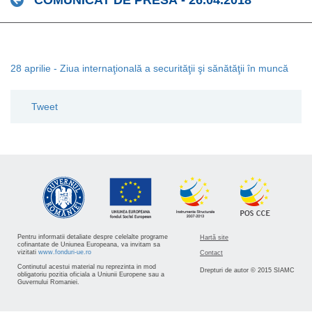
COMUNICAT DE PRESĂ - 26.04.2018
28 aprilie - Ziua internaţională a securităţii şi sănătăţii în muncă
Tweet
Pentru informatii detaliate despre celelalte programe
Hartă site
cofinantate de Uniunea Europeana, va invitam sa
vizitati
www.fonduri-ue.ro
Contact
Continutul acestui material nu reprezinta in mod
Drepturi de autor © 2015 SIAMC
obligatoriu pozitia oficiala a Uniunii Europene sau a
Guvernului Romaniei.