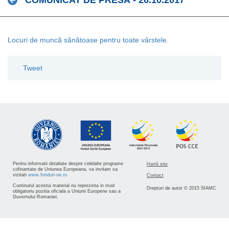
COMUNICAT DE PRESĂ - 26.10.2017
Locuri de muncă sănătoase pentru toate vârstele.
Tweet
Pentru informatii detaliate despre celelalte programe
Hartă site
cofinantate de Uniunea Europeana, va invitam sa
vizitati
www.fonduri-ue.ro
Contact
Continutul acestui material nu reprezinta in mod
Drepturi de autor © 2015 SIAMC
obligatoriu pozitia oficiala a Uniunii Europene sau a
Guvernului Romaniei.