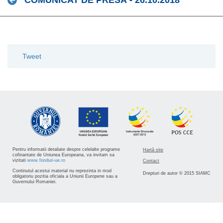
COMUNICAT DE PRESĂ - 26.10.2018
Tweet
Pentru informatii detaliate despre celelalte programe
Hartă site
cofinantate de Uniunea Europeana, va invitam sa
vizitati
www.fonduri-ue.ro
Contact
Continutul acestui material nu reprezinta in mod
Drepturi de autor © 2015 SIAMC
obligatoriu pozitia oficiala a Uniunii Europene sau a
Guvernului Romaniei.