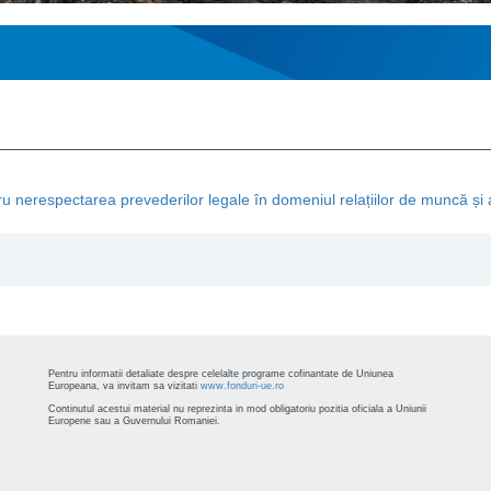
 nerespectarea prevederilor legale în domeniul relațiilor de muncă și al
Pentru informatii detaliate despre celelalte programe cofinantate de Uniunea
Europeana, va invitam sa vizitati
www.fonduri-ue.ro
Continutul acestui material nu reprezinta in mod obligatoriu pozitia oficiala a Uniunii
Europene sau a Guvernului Romaniei.