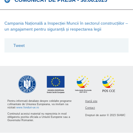
COMUNICAT DE PRESĂ - 30.06.2025
Campania Națională a Inspecției Muncii în sectorul construcțiilor –
un angajament pentru siguranță și respectarea legii
Tweet
Pentru informatii detaliate despre celelalte programe
Hartă site
cofinantate de Uniunea Europeana, va invitam sa
vizitati
www.fonduri-ue.ro
Contact
Continutul acestui material nu reprezinta in mod
Drepturi de autor © 2015 SIAMC
obligatoriu pozitia oficiala a Uniunii Europene sau a
Guvernului Romaniei.