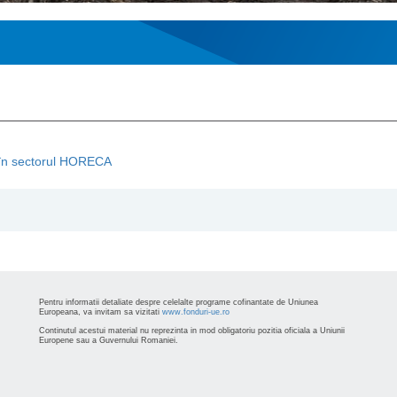
 în sectorul HORECA
Pentru informatii detaliate despre celelalte programe cofinantate de Uniunea
Europeana, va invitam sa vizitati
www.fonduri-ue.ro
Continutul acestui material nu reprezinta in mod obligatoriu pozitia oficiala a Uniunii
Europene sau a Guvernului Romaniei.