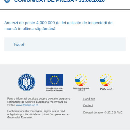
COMUNICAT DE PRESĂ - 31.08.2020
Amenzi de peste 4.000.000 de lei aplicate de inspectorii de
muncă în ultima săptămână
Tweet
Pentru informatii detaliate despre celelalte programe
Hartă site
cofinantate de Uniunea Europeana, va invitam sa
vizitati
www.fonduri-ue.ro
Contact
Continutul acestui material nu reprezinta in mod
Drepturi de autor © 2015 SIAMC
obligatoriu pozitia oficiala a Uniunii Europene sau a
Guvernului Romaniei.