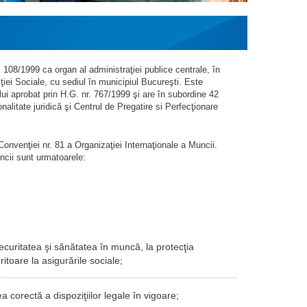
108/1999 ca organ al administraţiei publice centrale, în
ţiei Sociale, cu sediul în municipiul Bucureşti. Este
i aprobat prin H.G. nr. 767/1999 şi are în subordine 42
nalitate juridică şi Centrul de Pregatire si Perfecţionare
onvenţiei nr. 81 a Organizaţiei Internaţionale a Muncii.
uncii sunt urmatoarele:
 securitatea şi sănătatea în muncă, la protecţia
ritoare la asigurările sociale;
 corectă a dispoziţiilor legale în vigoare;