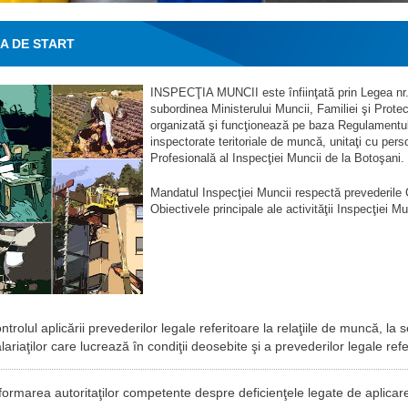
A DE START
INSPECŢIA MUNCII este înfiinţată prin Legea nr. 
subordinea Ministerului Muncii, Familiei şi Protec
organizată şi funcţionează pe baza Regulamentulu
inspectorate teritoriale de muncă, unitaţi cu perso
Profesională al Inspecţiei Muncii de la Botoşani.
Mandatul Inspecţiei Muncii respectă prevederile C
Obiectivele principale ale activităţii Inspecţiei M
ntrolul aplicării prevederilor legale referitoare la relaţiile de muncă, la
lariaţilor care lucrează în condiţii deosebite şi a prevederilor legale refe
formarea autoritaţilor competente despre deficienţele legate de aplicarea