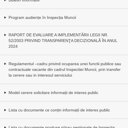
Program audiențe în Inspecția Muncii
RAPORT DE EVALUARE A IMPLEMENTĂRII LEGII NR.
52/2003 PRIVIND TRANSPARENŢA DECIZIONALĂ ÎN ANUL
2024
Regulamentul –cadru privind ocuparea unei functii publice sau
contractuale vacante din cadrul Inspectiei Muncii, prin transfer
la cerere sau in interesul serviciului
Model cerere solicitare informații de interes public
Lista cu documente ce conțin informații de interes public
Lista cu documente produse și/sau gestionate de Inspecția