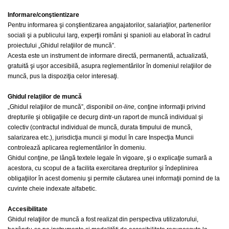
Informare/conştientizare
Pentru informarea şi conştientizarea angajatorilor, salariaţilor, partenerilor
sociali şi a publicului larg, experţii români şi spanioli au elaborat în cadrul
proiectului „Ghidul relaţiilor de muncă”.
Acesta este un instrument de informare directă, permanentă, actualizată,
gratuită şi uşor accesibilă, asupra reglementărilor în domeniul relaţiilor de
muncă, pus la dispoziţia celor interesaţi.
Ghidul relaţiilor de muncă
„Ghidul relaţiilor de muncă”, disponibil
on-line,
conţine informaţii privind
drepturile şi obligaţiile ce decurg dintr-un raport de muncă individual şi
colectiv (contractul individual de muncă, durata timpului de muncă,
salarizarea etc.), jurisdicţia muncii şi modul în care Inspecţia Muncii
controlează aplicarea reglementărilor în domeniu.
Ghidul conţine, pe lângă textele legale în vigoare, şi o explicaţie sumară a
acestora, cu scopul de a facilita exercitarea drepturilor şi îndeplinirea
obligaţiilor în acest domeniu şi permite căutarea unei informaţii pornind de la
cuvinte cheie indexate alfabetic.
Accesibilitate
Ghidul relaţiilor de muncă a fost realizat din perspectiva utilizatorului,