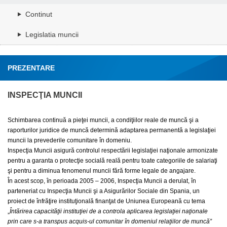
Continut
Legislatia muncii
PREZENTARE
INSPECŢIA MUNCII
Schimbarea continuă a pieţei muncii, a condiţiilor reale de muncă şi a
raporturilor juridice de muncă determină adaptarea permanentă a legislaţiei
muncii la prevederile comunitare în domeniu.
Inspecţia Muncii asigură controlul respectării legislaţiei naţionale armonizate
pentru a garanta o protecţie socială reală pentru toate categoriile de salariaţi
şi pentru a diminua fenomenul muncii fără forme legale de angajare.
În acest scop, în perioada 2005 – 2006, Inspecţia Muncii a derulat, în
parteneriat cu Inspecţia Muncii şi a Asigurărilor Sociale din Spania, un
proiect de înfrăţire instituţională finanţat de Uniunea Europeană cu tema
„
Întărirea capacităţii instituţiei de a controla aplicarea legislaţiei naţionale
prin care s-a transpus acquis-ul comunitar în domeniul relaţiilor de muncă”