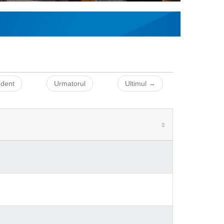
edent
Urmatorul
Ultimul →