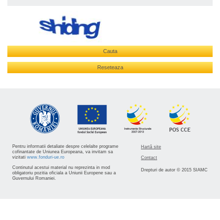
Cauta
Reseteaza
Pentru informatii detaliate despre celelalte programe
Hartă site
cofinantate de Uniunea Europeana, va invitam sa
vizitati
www.fonduri-ue.ro
Contact
Continutul acestui material nu reprezinta in mod
Drepturi de autor © 2015 SIAMC
obligatoriu pozitia oficiala a Uniunii Europene sau a
Guvernului Romaniei.