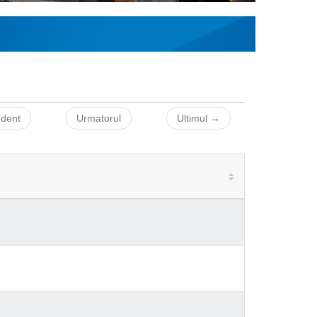
edent
Urmatorul
Ultimul →