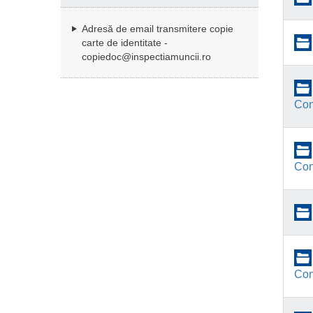
Adresă de email transmitere copie
carte de identitate -
copiedoc@inspectiamuncii.ro
Con
Con
Con