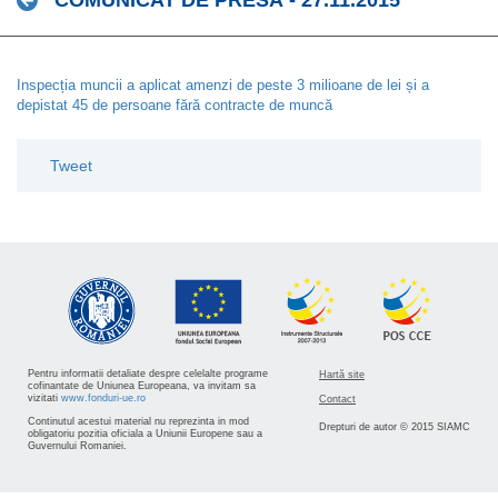
COMUNICAT DE PRESĂ - 27.11.2015
Inspecția muncii a aplicat amenzi de peste 3 milioane de lei și a
depistat 45 de persoane fără contracte de muncă
Tweet
Pentru informatii detaliate despre celelalte programe
Hartă site
cofinantate de Uniunea Europeana, va invitam sa
vizitati
www.fonduri-ue.ro
Contact
Continutul acestui material nu reprezinta in mod
Drepturi de autor © 2015 SIAMC
obligatoriu pozitia oficiala a Uniunii Europene sau a
Guvernului Romaniei.