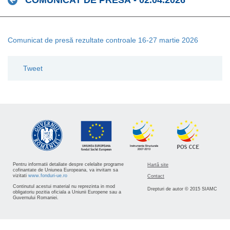
COMUNICAT DE PRESĂ - 02.04.2026
Comunicat de presă rezultate controale 16-27 martie 2026
Tweet
Pentru informatii detaliate despre celelalte programe
Hartă site
cofinantate de Uniunea Europeana, va invitam sa
vizitati
www.fonduri-ue.ro
Contact
Continutul acestui material nu reprezinta in mod
Drepturi de autor © 2015 SIAMC
obligatoriu pozitia oficiala a Uniunii Europene sau a
Guvernului Romaniei.