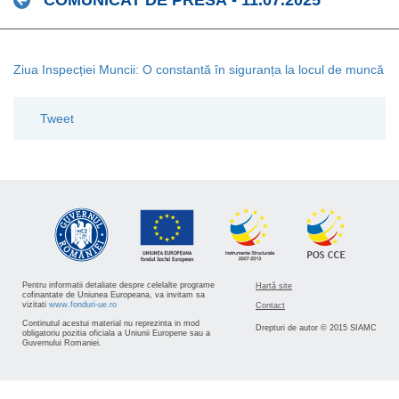
COMUNICAT DE PRESĂ - 11.07.2025
Ziua Inspecției Muncii: O constantă în siguranța la locul de muncă
Tweet
Pentru informatii detaliate despre celelalte programe
Hartă site
cofinantate de Uniunea Europeana, va invitam sa
vizitati
www.fonduri-ue.ro
Contact
Continutul acestui material nu reprezinta in mod
Drepturi de autor © 2015 SIAMC
obligatoriu pozitia oficiala a Uniunii Europene sau a
Guvernului Romaniei.