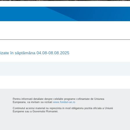
realizate în săptămâna 04.08-08.08.2025
Pentru informatii detaliate despre celelalte programe cofinantate de Uniunea
Europeana, va invitam sa vizitati
www.fonduri-ue.ro
Continutul acestui material nu reprezinta in mod obligatoriu pozitia oficiala a Uniunii
Europene sau a Guvernului Romaniei.