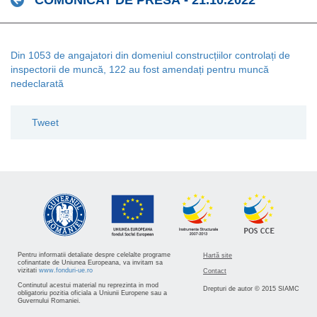
COMUNICAT DE PRESĂ - 21.10.2022
Din 1053 de angajatori din domeniul construcțiilor controlați de
inspectorii de muncă, 122 au fost amendați pentru muncă
nedeclarată
Tweet
Pentru informatii detaliate despre celelalte programe
Hartă site
cofinantate de Uniunea Europeana, va invitam sa
vizitati
www.fonduri-ue.ro
Contact
Continutul acestui material nu reprezinta in mod
Drepturi de autor © 2015 SIAMC
obligatoriu pozitia oficiala a Uniunii Europene sau a
Guvernului Romaniei.