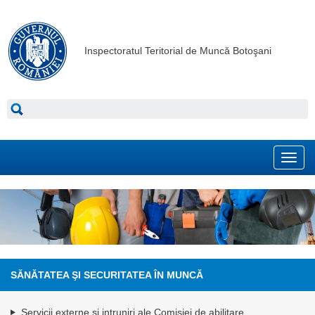
Inspectoratul Teritorial de Muncă Botoşani
Toggl
navig
SĂNĂTATEA ŞI SECURITATEA ÎN MUNCĂ
Servicii externe si intruniri ale Comisiei de abilitare