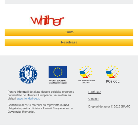
Cauta
Reseteaza
Pentru informatii detaliate despre celelalte programe
Hartă site
cofinantate de Uniunea Europeana, va invitam sa
vizitati
www.fonduri-ue.ro
Contact
Continutul acestui material nu reprezinta in mod
Drepturi de autor © 2015 SIAMC
obligatoriu pozitia oficiala a Uniunii Europene sau a
Guvernului Romaniei.