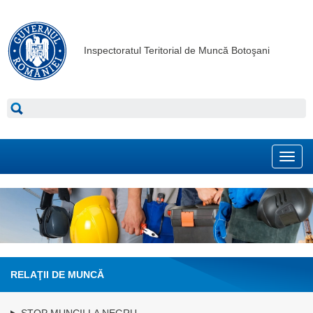
Inspectoratul Teritorial de Muncă Botoşani
Toggl
navig
RELAŢII DE MUNCĂ
STOP MUNCII LA NEGRU