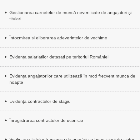
Gestionarea carnetelor de muncă neverificate de angajatori și
titulari
Întocmirea și eliberarea adeverințelor de vechime
Evidența salariaților detașați pe teritoriul României
Evidența angajatorilor care utilizează în mod frecvent munca de
noapte
Evidența contractelor de stagiu
Înregistrarea contractelor de ucenicie
Verificarea listelor transmise de primării cu beneficiarii de ajutor