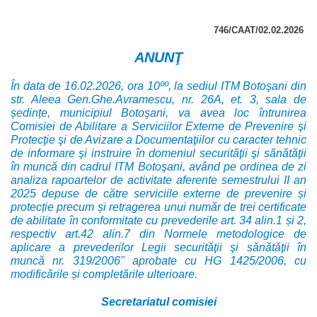
746/CAAT/02.02.2026
ANUNŢ
În data de 16.02.2026, ora 10ºº, la sediul ITM Botoşani din
str. Aleea Gen.Ghe.Avramescu, nr. 26A, et. 3, sala de
ședințe, municipiul Botoşani, va avea loc întrunirea
Comisiei de Abilitare a Serviciilor Externe de Prevenire şi
Protecţie şi de Avizare a Documentaţiilor cu caracter tehnic
de informare şi instruire în domeniul securităţii şi sănătăţii
în muncă din cadrul ITM Botoşani, având pe ordinea de zi
analiza rapoartelor de activitate aferente semestrului II an
2025 depuse de către serviciile externe de prevenire și
protecție precum și retragerea unui număr de trei certificate
de abilitate în conformitate cu prevederile art. 34 alin.1 și 2,
respectiv art.42 alin.7 din Normele metodologice de
aplicare a prevederilor Legii securităţii şi sănătăţii în
muncă nr. 319/2006" aprobate cu HG 1425/2006, cu
modificările și completările ulterioare.
Secretariatul comisiei