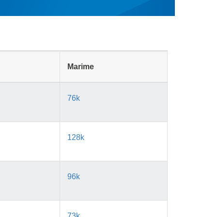
Marime
76k
128k
96k
73k