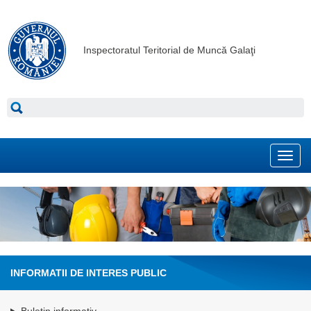
Inspectoratul Teritorial de Muncă Galaţi
Toggl
navig
INFORMATII DE INTERES PUBLIC
Buletin informativ