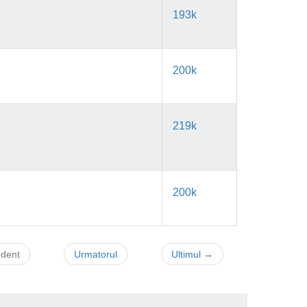
193k
200k
219k
200k
edent
Urmatorul
Ultimul →