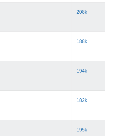
208k
188k
194k
182k
195k