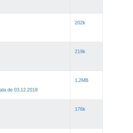
202k
219k
1,2MB
 data de 03.12.2018
176k