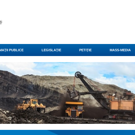
ţi
MAŢII PUBLICE
LEGISLAŢIE
PETIŢIE
MASS-MEDIA