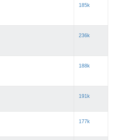
185k
236k
188k
191k
177k