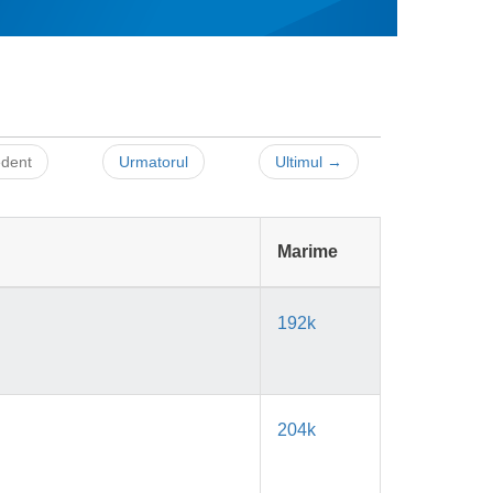
edent
Urmatorul
Ultimul →
Marime
192k
204k