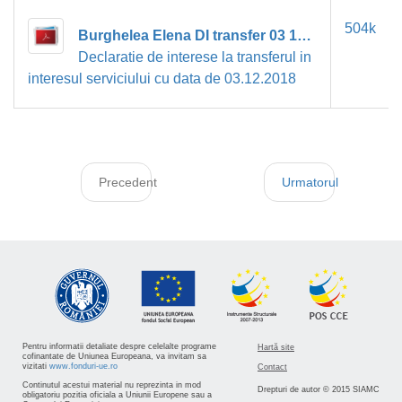
504k
Burghelea Elena DI transfer 03 12 2018.pdf
Declaratie de interese la transferul in
interesul serviciului cu data de 03.12.2018
Precedent
Urmatorul
Pentru informatii detaliate despre celelalte programe
Hartă site
cofinantate de Uniunea Europeana, va invitam sa
vizitati
www.fonduri-ue.ro
Contact
Continutul acestui material nu reprezinta in mod
Drepturi de autor © 2015 SIAMC
obligatoriu pozitia oficiala a Uniunii Europene sau a