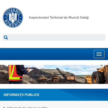
Inspectoratul Teritorial de Muncă Galaţi
Toggl
navig
INFORMAŢII PUBLICE
Informatii de interes public