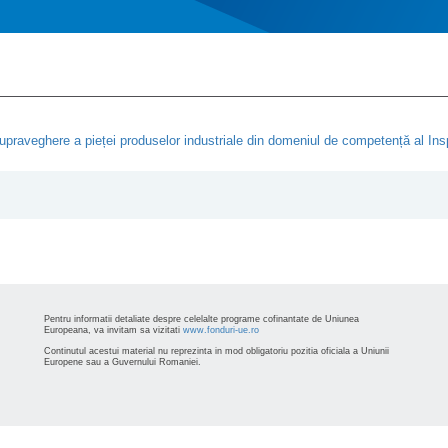
raveghere a pieței produselor industriale din domeniul de competență al Inspe
Pentru informatii detaliate despre celelalte programe cofinantate de Uniunea
Europeana, va invitam sa vizitati
www.fonduri-ue.ro
Continutul acestui material nu reprezinta in mod obligatoriu pozitia oficiala a Uniunii
Europene sau a Guvernului Romaniei.