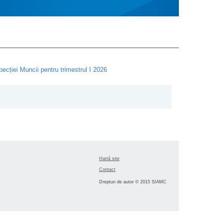
cției Muncii pentru trimestrul I 2026
Hartă site
Contact
Drepturi de autor © 2015 SIAMC