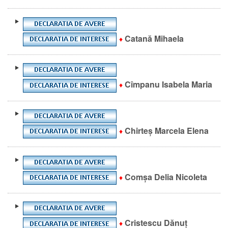
Catană Mihaela
♦
Cîmpanu Isabela Maria
♦
Chirteș Marcela Elena
♦
Comșa Delia Nicoleta
♦
Cristescu Dănuț
♦