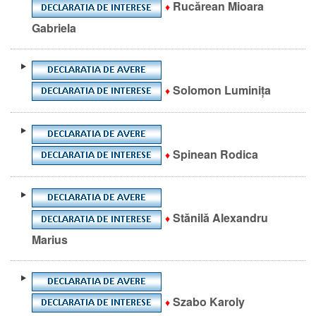
Rucărean Mioara
♦
Gabriela
Solomon Luminița
♦
Spinean Rodica
♦
Stănilă Alexandru
♦
Marius
Szabo Karoly
♦