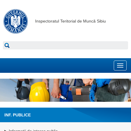
Inspectoratul Teritorial de Muncă Sibiu
Toggl
navig
INF. PUBLICE
Informatii de interes public