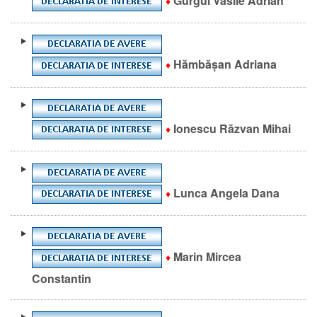
Gurgui Vasile Adrian
♦
Hămbășan Adriana
♦
Ionescu Răzvan Mihai
♦
Lunca Angela Dana
♦
Marin Mircea
♦
Constantin