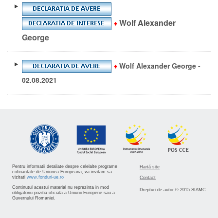
Wolf Alexander
♦
George
♦
Wolf Alexander George -
02.08.2021
Pentru informatii detaliate despre celelalte programe
Hartă site
cofinantate de Uniunea Europeana, va invitam sa
vizitati
www.fonduri-ue.ro
Contact
Continutul acestui material nu reprezinta in mod
Drepturi de autor © 2015 SIAMC
obligatoriu pozitia oficiala a Uniunii Europene sau a
Guvernului Romaniei.