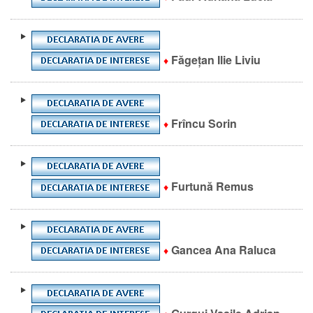
Făgețan Ilie Liviu
♦
Frîncu Sorin
♦
Furtună Remus
♦
Gancea Ana Raluca
♦