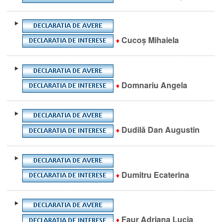
Cucoş Mihaiela
♦
Domnariu Angela
♦
Dudilă Dan Augustin
♦
Dumitru Ecaterina
♦
Faur Adriana Lucia
♦