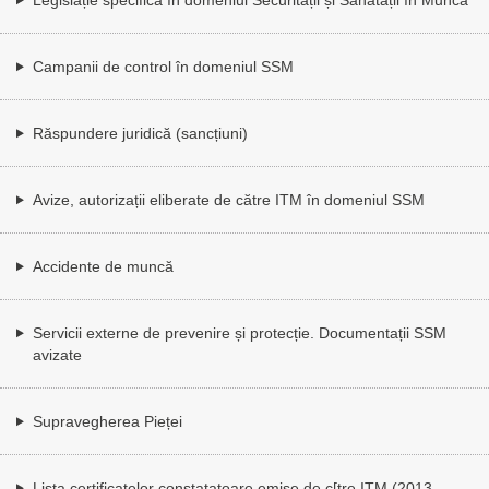
Campanii de control în domeniul SSM
Răspundere juridică (sancțiuni)
Avize, autorizații eliberate de către ITM în domeniul SSM
Accidente de muncă
Servicii externe de prevenire și protecție. Documentații SSM
avizate
Supravegherea Pieței
Lista certificatelor constatatoare emise de c[tre ITM (2013,