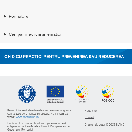
Formulare
Campanii, acțiuni și tematici
GHID CU PRACTICI PENTRU PREVENIREA SAU REDUCEREA
RISCURILOR LA "AZBEST"
Pentru informatii detaliate despre celelalte programe
Hartă site
cofinantate de Uniunea Europeana, va invitam sa
vizitati
www.fonduri-ue.ro
Contact
Continutul acestui material nu reprezinta in mod
Drepturi de autor © 2015 SIAMC
obligatoriu pozitia oficiala a Uniunii Europene sau a
Guvernului Romaniei.