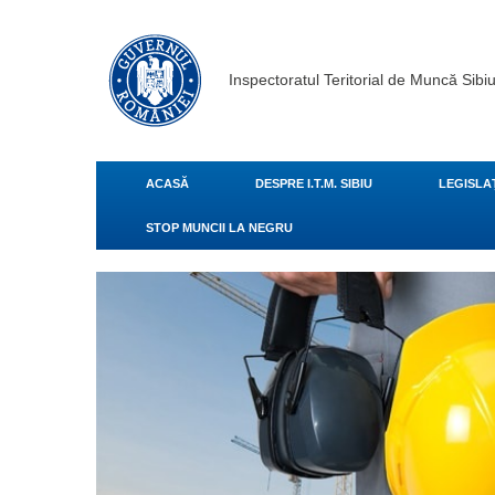
Inspectoratul Teritorial de Muncă Sibi
ACASĂ
DESPRE I.T.M. SIBIU
LEGISLA
STOP MUNCII LA NEGRU