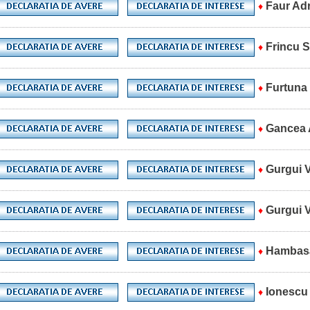
Faur Adr
♦
Frincu S
♦
Furtuna
♦
Gancea 
♦
Gurgui V
♦
Gurgui V
♦
Hambasa
♦
Ionescu
♦