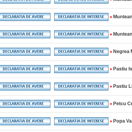
Muntean
♦
Muntean
♦
Negrea 
♦
Pastiu I
♦
Pastiu L
♦
Petcu Cr
♦
Popa Va
♦