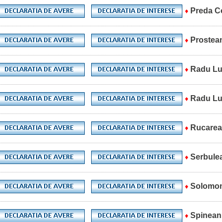
Preda C
♦
Prostean
♦
Radu Lu
♦
Radu Lu
♦
Rucarea
♦
Serbulea
♦
Solomon
♦
Spinean
♦