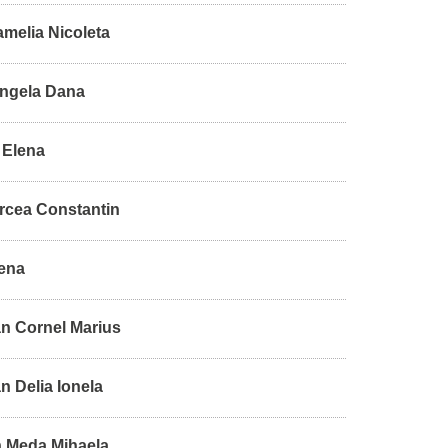
melia Nicoleta
ngela Dana
 Elena
rcea Constantin
ena
n Cornel Marius
 Delia Ionela
 Meda Mihaela