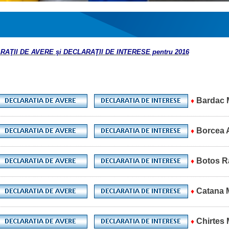
AŢII DE AVERE şi DECLARAŢII DE INTERESE pentru 2016
Bardac 
♦
Borcea A
♦
Botos R
♦
Catana 
♦
Chirtes 
♦