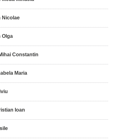
 Nicolae
 Olga
Mihai Constantin
sabela Maria
iviu
istian Ioan
sile