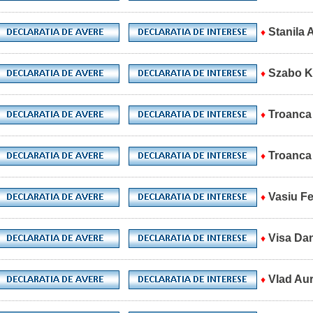
Stanila 
♦
Szabo K
♦
Troanca
♦
Troanca 
♦
Vasiu Fe
♦
Visa Dan
♦
Vlad Aur
♦