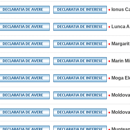
Ionus Ca
♦
Lunca A
♦
Margarit
♦
Marin Mi
♦
Moga El
♦
Moldova
♦
Moldovan
♦
Muntean
♦