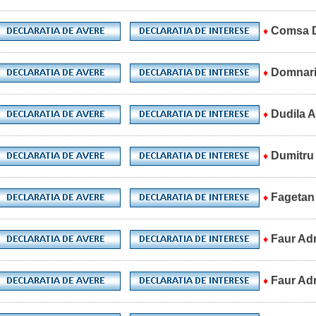
Comsa D
♦
Domnari
♦
Dudila 
♦
Dumitru 
♦
Fagetan I
♦
Faur Adr
♦
Faur Adr
♦