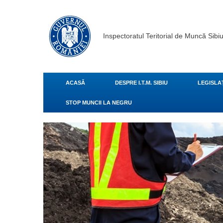
Inspectoratul Teritorial de Muncă Sibi
ACASĂ
DESPRE I.T.M. SIBIU
LEGISLA
STOP MUNCII LA NEGRU