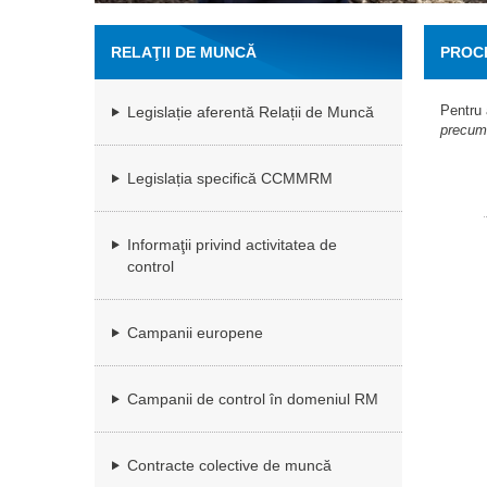
RELAŢII DE MUNCĂ
PROCE
A HOT
Pentru 
Legislație aferentă Relații de Muncă
precum 
Legislația specifică CCMMRM
Informaţii privind activitatea de
control
Campanii europene
Campanii de control în domeniul RM
Contracte colective de muncă