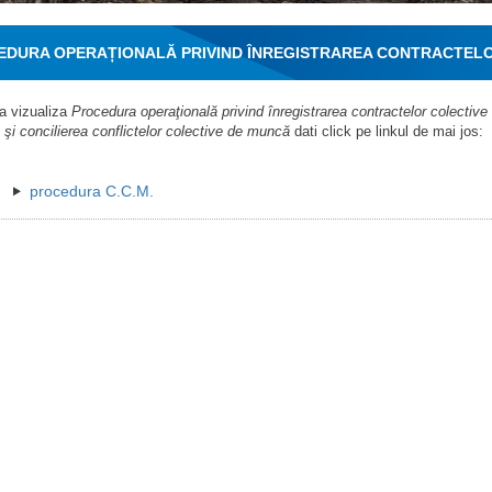
DURA OPERAȚIONALĂ PRIVIND ÎNREGISTRAREA CONTRACTELOR 
ĂRÂRILOR ARBITRARE PRECUM ȘI CONCILIEREA CONFLICTELOR
a vizualiza
Procedura operaţională privind înregistrarea contractelor colective d
şi concilierea conflictelor colective de muncă
dati click pe linkul de mai jos:
procedura C.C.M.