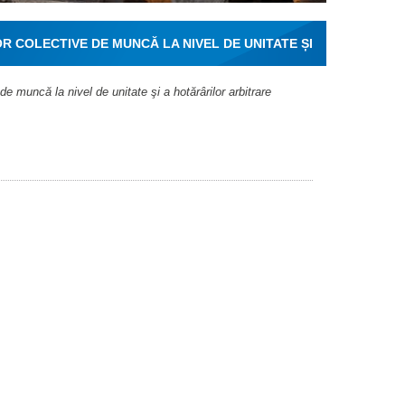
COLECTIVE DE MUNCĂ LA NIVEL DE UNITATE ȘI
 COLECTIVE DE MUNCĂ + LEGEA NR.62/2011
e muncă la nivel de unitate şi a hotărârilor arbitrare