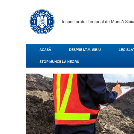
Inspectoratul Teritorial de Muncă Sibi
ACASĂ
DESPRE I.T.M. SIBIU
LEGISLA
STOP MUNCII LA NEGRU