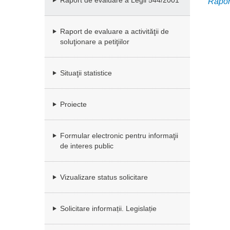
Raport de evaluare a Legii 544/2001
Rapor
Raport de evaluare a activităţii de
soluţionare a petiţiilor
Situaţii statistice
Proiecte
Formular electronic pentru informaţii
de interes public
Vizualizare status solicitare
Solicitare informații. Legislație