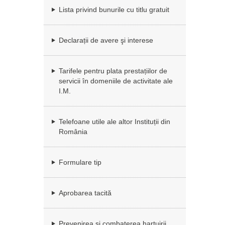
Lista privind bunurile cu titlu gratuit
Declarații de avere şi interese
Tarifele pentru plata prestațiilor de
servicii în domeniile de activitate ale
I.M.
Telefoane utile ale altor Instituții din
România
Formulare tip
Aprobarea tacită
Prevenirea si combaterea hartuirii