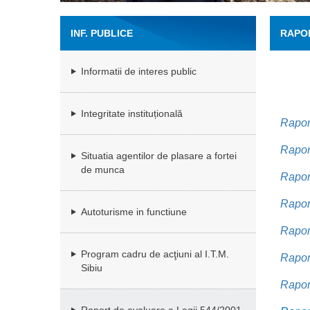
INF. PUBLICE
RAPOR
Informatii de interes public
Integritate instituțională
Raport
Raport
Situatia agentilor de plasare a fortei
de munca
Raport
Raport
Autoturisme in functiune
Raport
Program cadru de acţiuni al I.T.M.
Raport
Sibiu
Raport