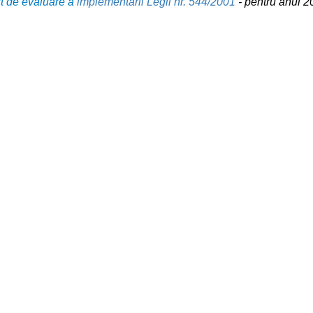
t de evaluare a
implementării Legii nr. 544/2001
-
pentru anul 2