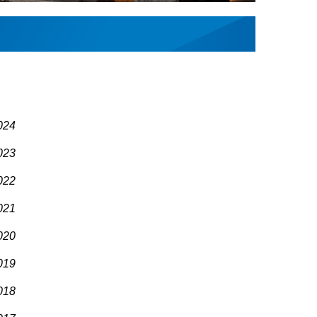
024
023
022
021
020
019
018