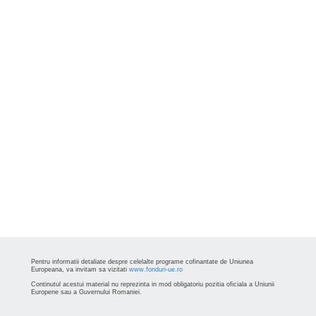
Pentru informatii detaliate despre celelalte programe cofinantate de Uniunea
Europeana, va invitam sa vizitati
www.fonduri-ue.ro
Continutul acestui material nu reprezinta in mod obligatoriu pozitia oficiala a Uniunii
Europene sau a Guvernului Romaniei.