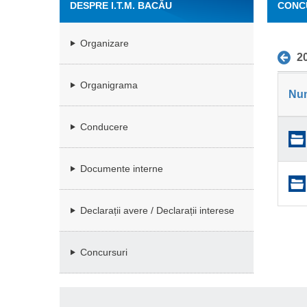
DESPRE I.T.M. BACĂU
CONC
Organizare
2
Organigrama
Nu
Conducere
Documente interne
Declarații avere / Declarații interese
Concursuri