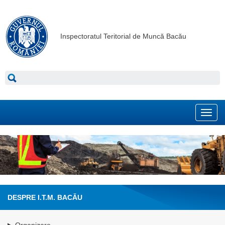
Inspectoratul Teritorial de Muncă Bacău
Toggl
navig
DESPRE I.T.M. BACĂU
Organizare