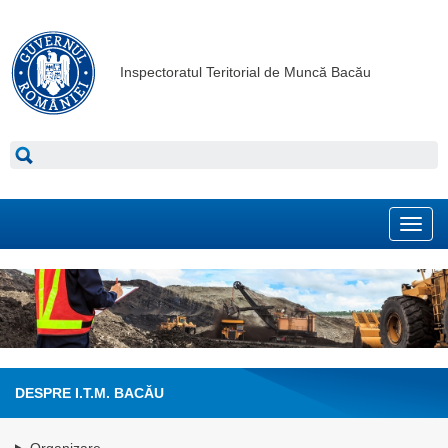
Inspectoratul Teritorial de Muncă Bacău
Toggl
navig
DESPRE I.T.M. BACĂU
Organizare