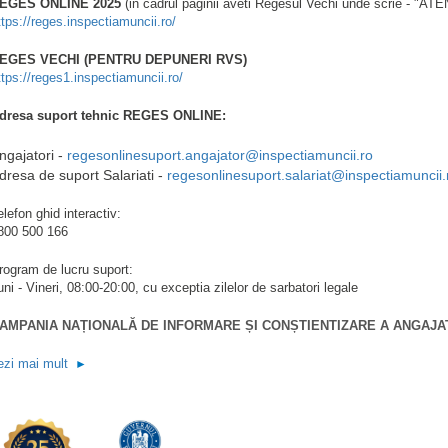
EGES ONLINE 2025
(in cadrul paginii aveti Regesul Vechi unde scrie - "ATE
ttps://reges.inspectiamuncii.ro/
EGES VECHI (PENTRU DEPUNERI RVS)
ttps://reges1.inspectiamuncii.ro/
dresa suport tehnic REGES ONLINE:
ngajatori -
regesonlinesuport.angajator@inspectiamuncii.ro
dresa de suport Salariati -
regesonlinesuport.salariat@inspectiamuncii.
elefon ghid interactiv:
800 500 166
rogram de lucru suport:
uni - Vineri, 08:00-20:00, cu exceptia zilelor de sarbatori legale
AMPANIA NAȚIONALĂ DE INFORMARE ȘI CONȘTIENTIZARE A ANGAJA
ezi mai mult
►