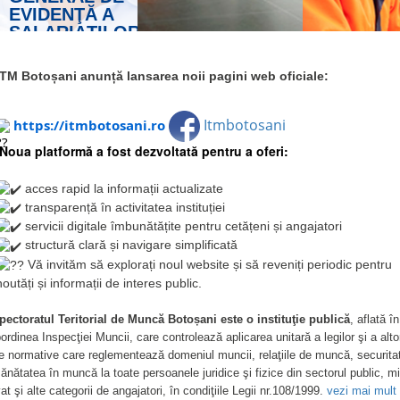
RELAŢII DE MUNCĂ
REGISTRUL
GENERAL DE
EVIDENŢĂ A
SALARIAŢILOR
vezi mai mult
ITM Botoșani anunță lansarea noii pagini web oficiale:
SECURITA
Itmbotosani
SĂNĂTAT
https://itmbotosani.ro
MUNCĂ
Noua platformă a fost dezvoltată pentru a oferi:
acces rapid la informații actualizate
transparență în activitatea instituției
servicii digitale îmbunătățite pentru cetățeni și angajatori
structură clară și navigare simplificată
Vă invităm să explorați noul website și să reveniți periodic pentru
noutăți și informații de interes public.
pectoratul Teritorial de Muncă Botoșani este o instituţie publică
, aflată în
ordinea Inspecţiei Muncii, care controlează aplicarea unitară a legilor şi a alto
e normative care reglementează domeniul muncii, relaţiile de muncă, securita
sănătatea în muncă la toate persoanele juridice şi fizice din sectorul public, mi
vat şi alte categorii de angajatori, în condiţiile Legii nr.108/1999.
vezi mai mult