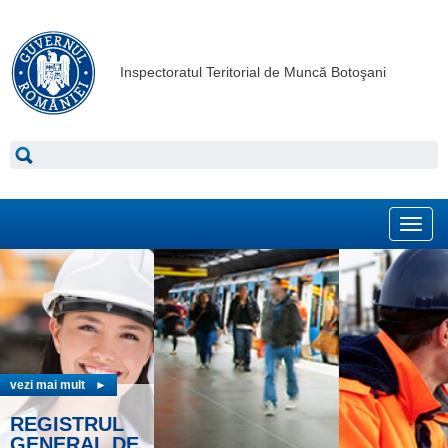
Inspectoratul Teritorial de Muncă Botoşani
Toggl
navig
vezi mai mult
►
vezi mai mult
►