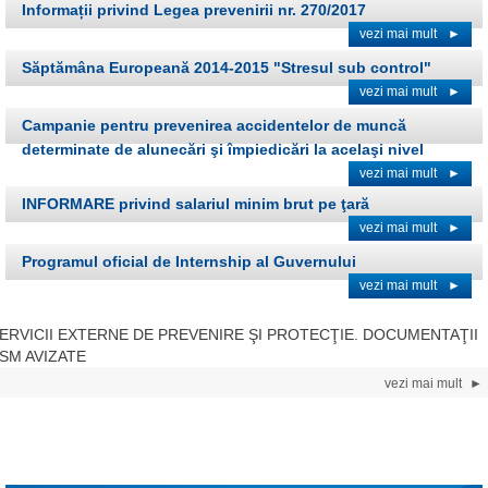
Informații privind Legea prevenirii nr. 270/2017
vezi mai mult
►
Săptămâna Europeană 2014-2015 "Stresul sub control"
vezi mai mult
►
Campanie pentru prevenirea accidentelor de muncă
determinate de alunecări şi împiedicări la acelaşi nivel
vezi mai mult
►
INFORMARE privind salariul minim brut pe ţară
vezi mai mult
►
Programul oficial de Internship al Guvernului
vezi mai mult
►
ERVICII EXTERNE DE PREVENIRE ŞI PROTECŢIE. DOCUMENTAŢII
SM AVIZATE
vezi mai mult
►