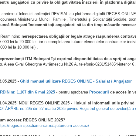
entru angajatori cu privire la obligativitatea înscrierii în platforma digita
n contextul înlocuirii aplicației REVISAL cu platforma digitală REGES-ONLINE 
ropunerea Ministerului Muncii, Familiei, Tineretului și Solidarității Sociale, to
uncă Botoșani îndeamnă toți angajatorii să ia din timp măsurile necesar
️ Reamintim:
nerespectarea obligațiilor legale atrage răspunderea contrav
5.000 lei la 20.000 lei, iar necompletarea tuturor elementelor contractelor in
.000 lei la 10.000 lei) .
eprezentanții ITM Botoșani își exprimă disponibilitatea de a sprijini anga
tr. Aleea G-ral Gheorghe Avrămescu Nr.26 A, telefonic-0231/514854-interior 
3.05.2025 -
Ghid manual utilizare REGES ONLINE - Salariat / Angajator
RDIN nr. 1.107 din 6 mai 2025
- pentru aprobarea
Procedurii
de acces
în ve
1.04.2025! NOU! REGES ONLINE 2025 - linkuri si informatii utile privin
OTĂRÂRE nr. 295 din 27 martie 2025 privind Registrul general de evidență a
um accesez REGES ONLINE 2025?
ttps://reges.inspectiamuncii.ro/ajutor/cum-accesez/