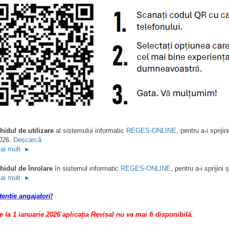
hidul de utilizare
al sistemului informatic
R
EGES-ONLINE
, pentru a-i spriji
026.
Descarcă
ai mult
►
hidul de înrolare
în sistemul informatic
REGES-ONLINE
, pentru a-i sprijin
ai mult
►
tenție angajatori!
e la 1 ianuarie 2026 aplicația Revisal nu va mai fi disponibilă.