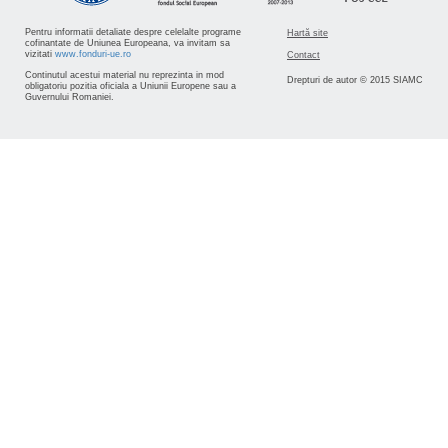
Pentru informatii detaliate despre celelalte programe
Hartă site
cofinantate de Uniunea Europeana, va invitam sa
vizitati
www.fonduri-ue.ro
Contact
Continutul acestui material nu reprezinta in mod
Drepturi de autor © 2015 SIAMC
obligatoriu pozitia oficiala a Uniunii Europene sau a
Guvernului Romaniei.