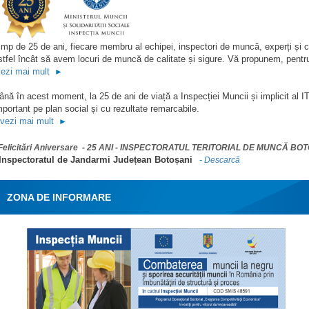
imp de 25 de ani, fiecare membru al echipei, inspectori de muncă, experți și consi
stfel încât să avem locuri de muncă de calitate și sigure. Vă propunem, pentru
ezi mai mult
►
ână în acest moment, la 25 de ani de viață a Inspecției Muncii și implicit al I
mportant pe plan social și cu rezultate remarcabile.
vezi mai mult
►
Felicitări Aniversare - 25 ANI - INSPECTORATUL TERITORIAL DE MUNCĂ BO
 Inspectoratul de Jandarmi Județean Botoșani
-
Descarcă
ZONA DE INFORMARE