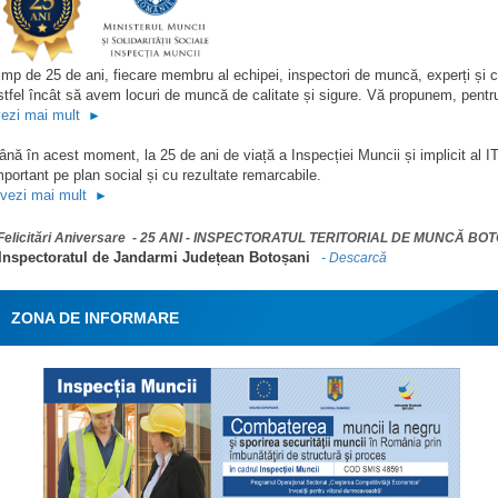
imp de 25 de ani, fiecare membru al echipei, inspectori de muncă, experți și consi
stfel încât să avem locuri de muncă de calitate și sigure. Vă propunem, pentru
ezi mai mult
►
ână în acest moment, la 25 de ani de viață a Inspecției Muncii și implicit al I
mportant pe plan social și cu rezultate remarcabile.
vezi mai mult
►
Felicitări Aniversare - 25 ANI - INSPECTORATUL TERITORIAL DE MUNCĂ BO
 Inspectoratul de Jandarmi Județean Botoșani
-
Descarcă
ZONA DE INFORMARE