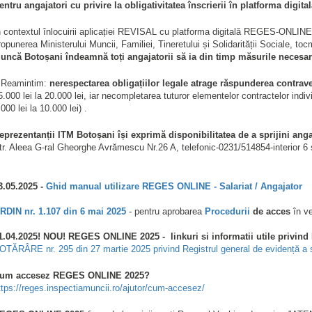
entru angajatori cu privire la obligativitatea înscrierii în platforma digita
n contextul înlocuirii aplicației REVISAL cu platforma digitală REGES-ONLINE 
ropunerea Ministerului Muncii, Familiei, Tineretului și Solidarității Sociale, to
uncă Botoșani îndeamnă toți angajatorii să ia din timp măsurile necesar
️ Reamintim:
nerespectarea obligațiilor legale atrage răspunderea contrav
5.000 lei la 20.000 lei, iar necompletarea tuturor elementelor contractelor in
.000 lei la 10.000 lei) .
eprezentanții ITM Botoșani își exprimă disponibilitatea de a sprijini anga
tr. Aleea G-ral Gheorghe Avrămescu Nr.26 A, telefonic-0231/514854-interior 
3.05.2025 -
Ghid manual utilizare REGES ONLINE - Salariat / Angajator
RDIN nr. 1.107 din 6 mai 2025
- pentru aprobarea
Procedurii
de acces
în ve
1.04.2025! NOU! REGES ONLINE 2025 - linkuri si informatii utile privin
OTĂRÂRE nr. 295 din 27 martie 2025 privind Registrul general de evidență a
um accesez REGES ONLINE 2025?
ttps://reges.inspectiamuncii.ro/ajutor/cum-accesez/