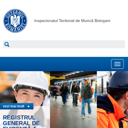
Inspectoratul Teritorial de Muncă Botoşani
Toggl
navig
vezi mai mult
►
vezi mai mult
►