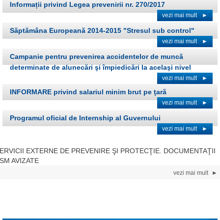
Informații privind Legea prevenirii nr. 270/2017
vezi mai mult
►
Săptămâna Europeană 2014-2015 "Stresul sub control"
vezi mai mult
►
Campanie pentru prevenirea accidentelor de muncă
determinate de alunecări şi împiedicări la acelaşi nivel
vezi mai mult
►
INFORMARE privind salariul minim brut pe ţară
vezi mai mult
►
Programul oficial de Internship al Guvernului
vezi mai mult
►
ERVICII EXTERNE DE PREVENIRE ŞI PROTECŢIE. DOCUMENTAŢII
SM AVIZATE
vezi mai mult
►