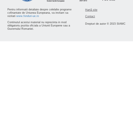
Pentru informatii detaliate despre celelalte programe
Hartă site
cofinantate de Uniunea Europeana, va invitam sa
vizitati
www.fonduri-ue.ro
Contact
Continutul acestui material nu reprezinta in mod
Drepturi de autor © 2015 SIAMC
obligatoriu pozitia oficiala a Uniunii Europene sau a
Guvernului Romaniei.