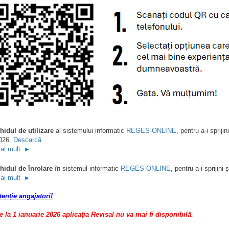
hidul de utilizare
al sistemului informatic
R
EGES-ONLINE
, pentru a-i spriji
026.
Descarcă
ai mult
►
hidul de înrolare
în sistemul informatic
REGES-ONLINE
, pentru a-i sprijin
ai mult
►
tenție angajatori!
e la 1 ianuarie 2026 aplicația Revisal nu va mai fi disponibilă.