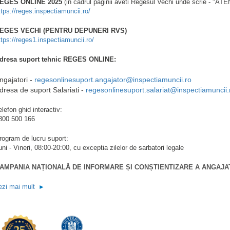
EGES ONLINE 2025
(in cadrul paginii aveti Regesul Vechi unde scrie - "ATE
ttps://reges.inspectiamuncii.ro/
EGES VECHI (PENTRU DEPUNERI RVS)
ttps://reges1.inspectiamuncii.ro/
dresa suport tehnic REGES ONLINE:
ngajatori -
regesonlinesuport.angajator@inspectiamuncii.ro
dresa de suport Salariati -
regesonlinesuport.salariat@inspectiamuncii.
elefon ghid interactiv:
800 500 166
rogram de lucru suport:
uni - Vineri, 08:00-20:00, cu exceptia zilelor de sarbatori legale
AMPANIA NAȚIONALĂ DE INFORMARE ȘI CONȘTIENTIZARE A ANGAJA
ezi mai mult
►