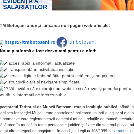
RELAŢII DE MUNCĂ
REGISTRUL
GENERAL DE
EVIDENŢĂ A
SALARIAŢILOR
vezi mai mult
ITM Botoșani anunță lansarea noii pagini web oficiale:
SECURITA
Itmbotosani
SĂNĂTAT
https://itmbotosani.ro
MUNCĂ
Noua platformă a fost dezvoltată pentru a oferi:
acces rapid la informații actualizate
transparență în activitatea instituției
servicii digitale îmbunătățite pentru cetățeni și angajatori
structură clară și navigare simplificată
Vă invităm să explorați noul website și să reveniți periodic pentru
noutăți și informații de interes public.
pectoratul Teritorial de Muncă Botoșani este o instituţie publică
, aflată în
ordinea Inspecţiei Muncii, care controlează aplicarea unitară a legilor şi a alto
e normative care reglementează domeniul muncii, relaţiile de muncă, securita
sănătatea în muncă la toate persoanele juridice şi fizice din sectorul public, mi
vat şi alte categorii de angajatori, în condiţiile Legii nr.108/1999.
vezi mai mult