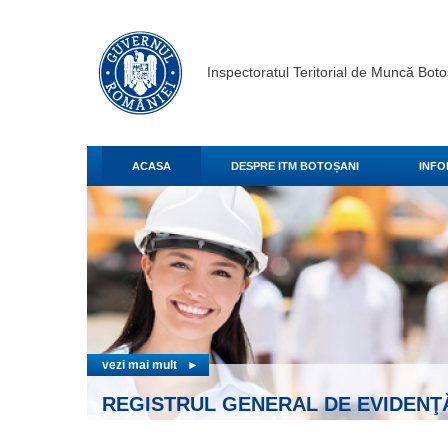
Inspectoratul Teritorial de Muncă Boto
ACASA
DESPRE ITM BOTOȘANI
INFO
vezi ma
REL
vezi mai mult
►