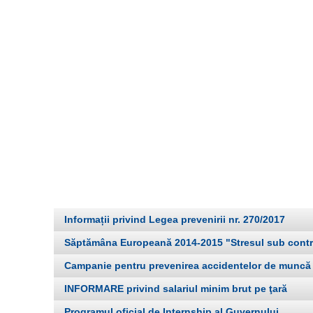
Informații privind Legea prevenirii nr. 270/2017
Săptămâna Europeană 2014-2015 "Stresul sub contr
Campanie pentru prevenirea accidentelor de muncă de
INFORMARE privind salariul minim brut pe ţară
Programul oficial de Internship al Guvernului