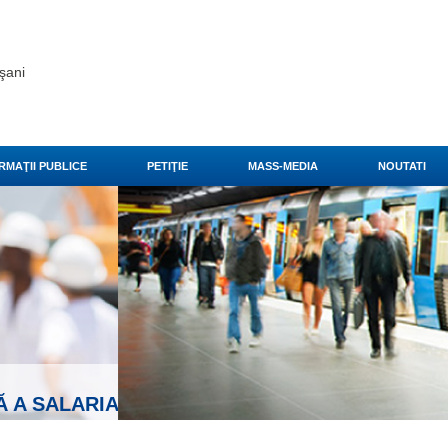
şani
RMAŢII PUBLICE
PETIŢIE
MASS-MEDIA
NOUTATI
i mult
►
AŢII DE MUNCĂ