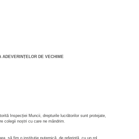
EA ADEVERINȚELOR DE VECHIME
rită Inspecției Muncii, drepturile lucrătorilor sunt protejate,
re colegii noștri cu care ne mândrim.
 să fim o instituție puternică, de referință, cu un rol