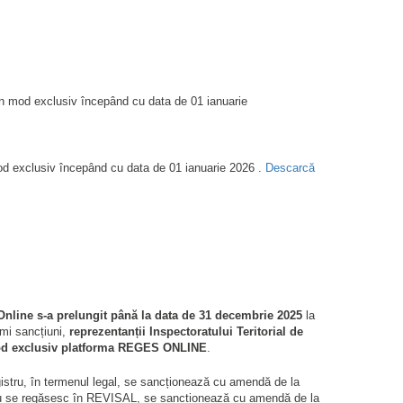
ită în mod exclusiv începând cu data de 01 ianuarie
în mod exclusiv începând cu data de 01 ianuarie 2026 .
Descarcă
Online s-a prelungit până la data de 31 decembrie 2025
la
imi sancțiuni,
reprezentanții Inspectoratului Teritorial de
n mod exclusiv platforma REGES ONLINE
.
egistru, în termenul legal, se sancționează cu amendă de la
are nu se regăsesc în REVISAL, se sancționează cu amendă de la