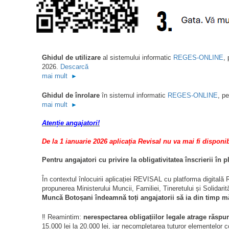
Ghidul de utilizare
al sistemului informatic
R
EGES-ONLINE
, 
2026.
Descarcă
mai mult
►
Ghidul de înrolare
în sistemul informatic
REGES-ONLINE
, p
mai mult
►
Atenție angajatori!
De la 1 ianuarie 2026 aplicația Revisal nu va mai fi disponib
Pentru angajatori cu privire la obligativitatea înscrierii în 
În contextul înlocuirii aplicației REVISAL cu platforma digita
propunerea Ministerului Muncii, Familiei, Tineretului și Solidarit
Muncă Botoșani îndeamnă toți angajatorii să ia din timp mă
‼️ Reamintim:
nerespectarea obligațiilor legale atrage răsp
15.000 lei la 20.000 lei, iar necompletarea tuturor elementelor