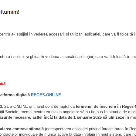
pentru a-i sprijini în vederea accesării și utilizării aplicației, care va fi folos
entru a-i sprijini și ghida în vederea accesării aplicației, care va fi folosită 
ilă.
platforma digitală
REGES-ONLINE
lă REGES-ONLINE și ținând cont de faptul că
termenul de înscriere în Reges-
ății Sociale, tocmai pentru ca niciun angajator să nu fie pus în situația de a pr
surile necesare, astfel încât la data de 1 ianuarie 2026 să utilizeze î
underea contravențională
(nerespectarea obligației privind înregistrarea în R
 contractelor individuale de muncă active la data înrolării în noul sistem, c