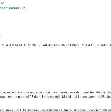
.ro
spectiamuncii.ro
e
RE A ANGAJATORILOR ȘI SALARIAȚILOR CU PRIVIRE LA ELIBERAR
 experți și consilieri, a contribuit la scrierea poveștii Inspecției Muncii. Dato
propunem, pentru cei 25 de ani ai Inspecției Muncii, să-i cunoaștem pe 25 dint
și implicit al ITM Botoșani, considerăm că am reușit să ne îndeplinim misiunea,