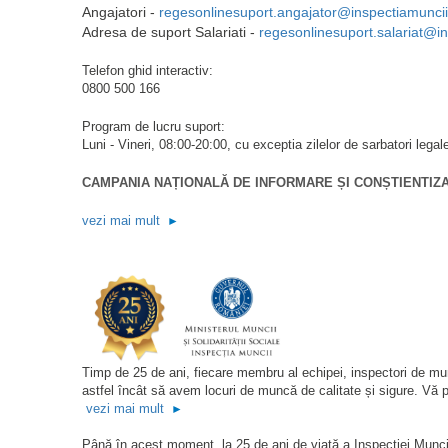
Angajatori -
regesonlinesuport.angajator@inspectiamuncii
Adresa de suport Salariati -
regesonlinesuport.salariat@in
Telefon ghid interactiv:
0800 500 166
Program de lucru suport:
Luni - Vineri, 08:00-20:00, cu exceptia zilelor de sarbatori legal
CAMPANIA NAȚIONALĂ DE INFORMARE ȘI CONȘTIENTIZA
vezi mai mult
►
Timp de 25 de ani, fiecare membru al echipei, inspectori de muncă,
astfel încât să avem locuri de muncă de calitate și sigure. Vă 
vezi mai mult
►
Până în acest moment, la 25 de ani de viață a Inspecției Muncii 