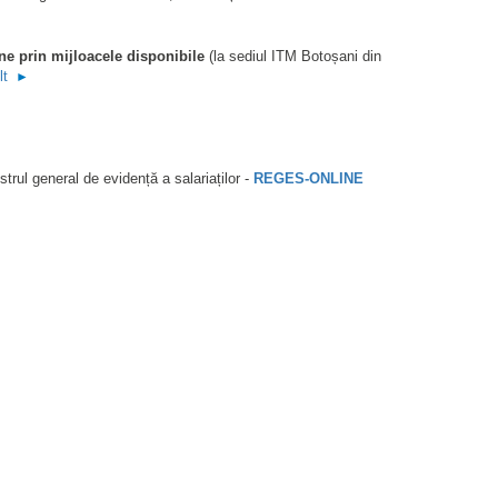
ine prin mijloacele disponibile
(la sediul ITM Botoșani din
lt
►
strul general de evidență a salariaților -
REGES-ONLINE