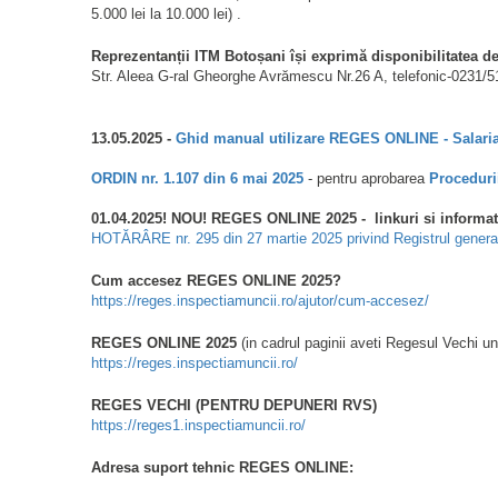
5.000 lei la 10.000 lei) .
Reprezentanții ITM Botoșani își exprimă disponibilitatea de 
Str. Aleea G-ral Gheorghe Avrămescu Nr.26 A, telefonic-0231/5
13.05.2025 -
Ghid manual utilizare REGES ONLINE - Salaria
ORDIN nr. 1.107 din 6 mai 2025
- pentru aprobarea
Proceduri
01.04.2025! NOU! REGES ONLINE 2025 - linkuri si informati
HOTĂRÂRE nr. 295 din 27 martie 2025 privind Registrul genera
Cum accesez REGES ONLINE 2025?
https://reges.inspectiamuncii.ro/ajutor/cum-accesez/
REGES ONLINE 2025
(in cadrul paginii aveti Regesul Vechi u
https://reges.inspectiamuncii.ro/
REGES VECHI (PENTRU DEPUNERI RVS)
https://reges1.inspectiamuncii.ro/
Adresa suport tehnic REGES ONLINE: