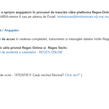
a sprijini angajatorii în procesul de tranziție către platforma Reges-Onl
14854-interior 6 sau pe adresa de Email:
itmbotosani@itmbotosani.ro
)
mai mu
t / Angajator
i
de acces
în vederea completării, transmiterii și interogării datelor în/din Regi
i utile privind Reges Online si Reges Vechi:
l de evidență a salariaților - REGES-ONLINE
nde scrie - "ATENTIE!!! Cauți vechiul Revisal?
Click aici!
" )