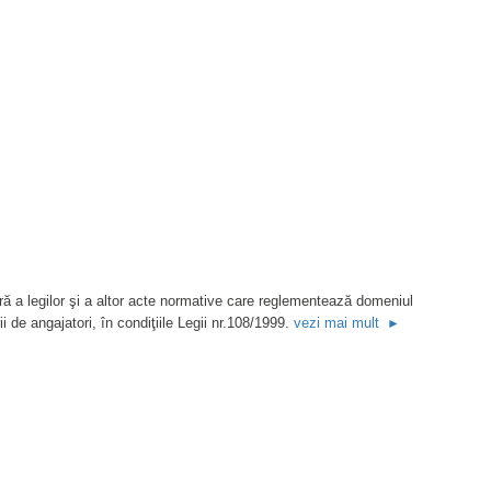
vezi mai mult
►
SECURITATEA ŞI SĂNĂTATEA ÎN MU
ară a legilor şi a altor acte normative care reglementează domeniul
i de angajatori, în condiţiile Legii nr.108/1999.
vezi mai mult
►