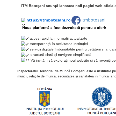
REGISTRUL GENERAL DE EVIDENŢ
ITM Botoșani anunță lansarea noii pagini web oficial
Itmbotosani
https://itmbotosani.ro
Noua platformă a fost dezvoltată pentru a oferi:
acces rapid la informații actualizate
transparență în activitatea instituției
servicii digitale îmbunătățite pentru cetățeni și angaja
structură clară și navigare simplificată
Vă invităm să explorați noul website și să reveniți per
Inspectoratul Teritorial de Muncă Botoșani este o instituţie p
muncii, relaţiile de muncă, securitatea şi sănătatea în muncă la toat