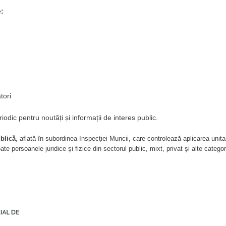
Ă A SALARIAŢILOR
e:
tori
iodic pentru noutăți și informații de interes public.
ublică
, aflată în subordinea Inspecţiei Muncii, care controlează aplicarea unit
e persoanele juridice şi fizice din sectorul public, mixt, privat şi alte categori